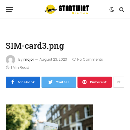
SIM-card3.png
By
major
August 23, 2023
No Comments
1 Min Read
Facebook
Twitter
Pinterest