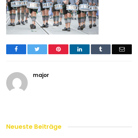
Facebook
Twitter
Pinterest
LinkedIn
Tumblr
Email
major
Neueste Beiträge